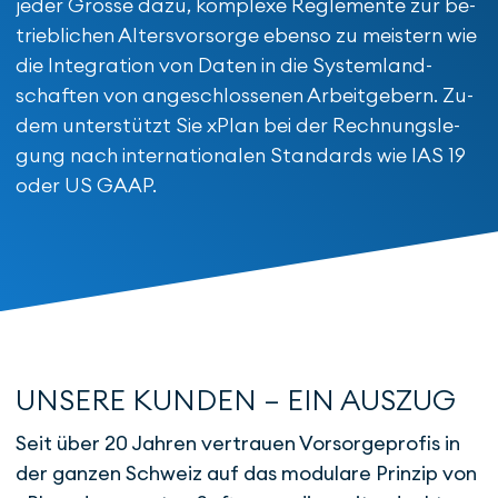
jeder Grösse dazu, komplexe Reglemente zur be­
trieb­lichen Alters­vor­sorge eben­so zu mei­stern wie
die Inte­gration von Daten in die System­land­
schaf­ten von an­ge­schlos­senen Arbeit­gebern. Zu­
dem unter­stützt Sie xPlan bei der Rech­nungs­le­
gung nach inter­natio­nalen Standards wie IAS 19
oder US GAAP.
UNSERE KUNDEN – EIN AUSZUG
Seit über 20 Jahren vertrauen Vorsorgeprofis in
der ganzen Schweiz auf das modulare Prinzip von