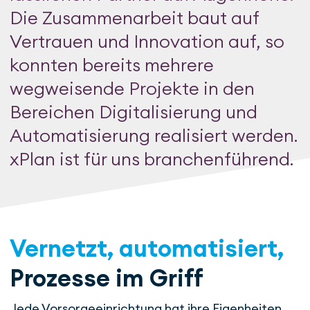
Die Zu­sam­men­ar­beit baut auf
Vertrauen und Innovation auf, so
konnten be­reits mehrere
wegweisende Pro­jek­te in den
Bereichen Digi­ta­li­sie­rung und
Automatisierung realisiert werden.
xPlan ist für uns bran­chen­füh­rend.
Vernetzt, auto­matisiert,
Pro­­zesse im Griff
Jede Vor­sorge­einrich­tung hat ihre Eigen­hei­ten