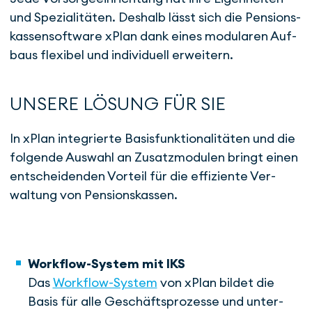
und Spe­ziali­tä­ten. Des­halb lässt sich die Pen­sions­
kas­sen­­soft­­ware xPlan dank eines modu­laren Auf­
baus flexibel und indi­vi­duell er­wei­tern.
UNSERE LÖSUNG FÜR SIE
In xPlan integrierte Basis­funk­tionali­täten und die
fol­­gende Aus­­wahl an Zusatz­mo­du­len bringt einen
ent­schei­den­den Vorteil für die effiziente Ver­­
waltung von Pensions­kassen.
Workflow-System mit IKS
Das
Workflow-System
von xPlan bil­det die
Basis für alle Ge­schäfts­pro­zesse und unter­