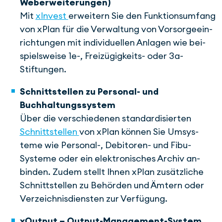
Weberweiterungen)
Mit
xInvest
erweitern Sie den Funk­tions­um­fang
von xPlan für die Ver­waltung von Vor­sorge­ein­
rich­tungen mit individuellen An­la­gen wie bei­
spiels­weise 1e-, Freizügigkeits- oder 3a-
Stiftungen.
Schnittstellen zu Personal- und
Buchhaltungssystem
Über die ver­schie­de­nen standardi­sier­ten
Schnittstellen
von xPlan kön­nen Sie Um­sys­
teme wie Personal-, De­bi­to­ren- und Fibu-
Systeme oder ein ele­ktro­ni­sches Archiv an­
binden. Zu­dem stellt Ihnen xPlan zu­sätz­liche
Schnitt­stellen zu Behör­den und Äm­tern oder
Ver­zeichnis­diensten zur Ver­fü­gung.
xOutput – Output-Management-System