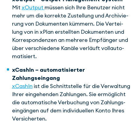
Mit
xOutput
müssen sich Ihre Be­nutzer nicht
mehr um die kor­rekte Zu­stel­lung und Archi­vie­
rung von Do­ku­men­ten küm­mern. Die Ver­tei­
lung von in xPlan er­stellten Do­ku­men­ten und
Kor­re­s­pon­­den­­zen an meh­rere Emp­­fänger und
über ver­schie­­dene Kanäle ver­läuft voll­auto­
mati­siert.
xCashIn – automatisierter
Zahlungseingang
xCashIn
ist die Schnitt­stelle für die Ver­wal­tung
Ihrer ein­ge­hen­den Zah­lungen. Sie er­mög­licht
die auto­ma­tische Ver­bu­chung von Zah­lungs­
ein­gängen auf dem indi­vi­duellen Konto Ihres
Ver­sicherten.