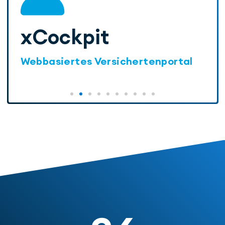
xConnect
Webbasiertes Arbeitgeber- und
Brokerportal