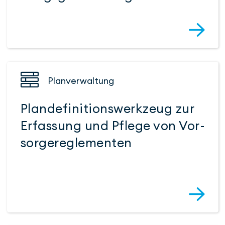
Planver­waltung
Plan­definitions­werk­zeug zur
Erfassung und Pflege von Vor­
sorge­regle­menten