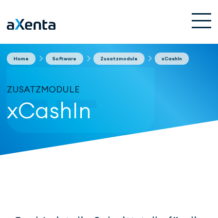
Home
Software
Zusatzmodule
xCashIn
ZUSATZMODULE
xCashIn