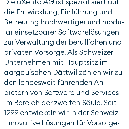
Die aXenta AG ist spezialisiert auf
die Ent­wicklung, Einführung und
Betreuung hoch­wertiger und mo­du­
lar einsetzbarer Soft­ware­­lö­sungen
zur Ver­wal­tung der beruf­li­chen und
privaten Vorsorge. Als Schwei­zer
Unterneh­men mit Hauptsitz im
aargaui­schen Dätt­wil zählen wir zu
den landesweit führenden An­
bietern von Soft­ware und Ser­vices
im Bereich der zwei­ten Säule. Seit
1999 entwickeln wir in der Schweiz
innovative Lö­sungen für Vorsorge­