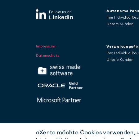
Autonome Pens
Ihre Individuallös
Unsere Kunden
Impressum
Verwaltungsfi
Ihre Individuallös
Datenschutz
Unsere Kunden
aXenta möchte Cookies verwenden, um
© aXenta AG 2026
1.5.6