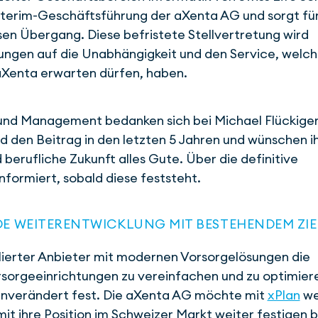
nterim-Geschäftsführung der aXenta AG und sorgt fü
sen Übergang. Diese befristete Stellvertretung wird
kungen auf die Unabhängigkeit und den Service, welc
aXenta erwarten dürfen, haben.
und Management bedanken sich bei Michael Flückiger
nd den Beitrag in den letzten 5 Jahren und wünschen i
 berufliche Zukunft alles Gute. Über die definitive
nformiert, sobald diese feststeht.
E WEITER­­ENT­WICK­LUNG MIT BESTEHENDEM ZIE
blierter Anbieter mit modernen Vorsorgelösungen die
sorgeeinrichtungen zu vereinfachen und zu optimier
 unverändert fest. Die aXenta AG möchte mit
xPlan
we
it ihre Position im Schwei­zer Markt weiter fes­tigen 