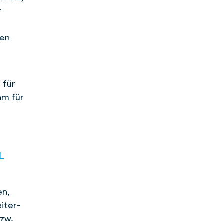
r
hen
 für
hm für
L
en,
iter­
bzw.