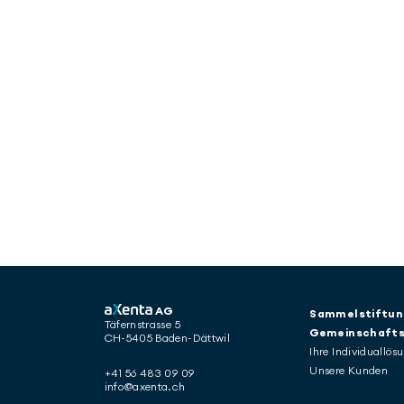
AG
Sammelstiftun
Täfernstrasse 5
Gemeinschafts
CH-5405 Baden-Dättwil
Ihre Individuallös
Unsere Kunden
+41 56 483 09 09
info@axenta.ch