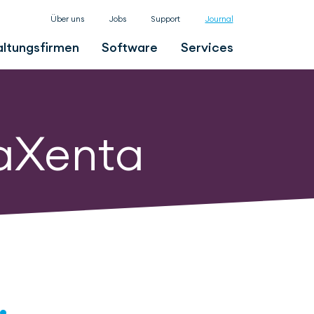
Über uns
Jobs
Support
Journal
ltungsfirmen
Software
Services
 aXenta
,