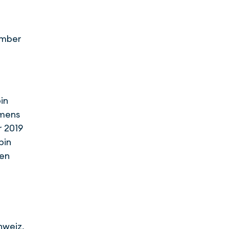
ember
in
hmens
r 2019
bin
men
hweiz,