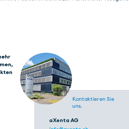
mehr
hmen,
ukten
Kontaktieren Sie
uns.
aXenta AG