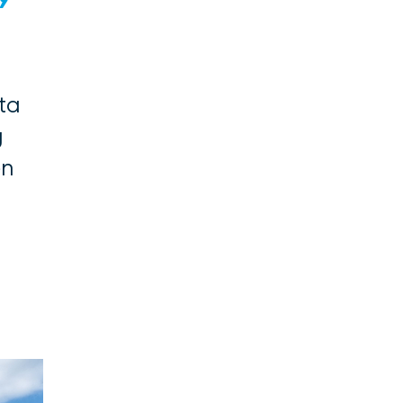
ta
g
en