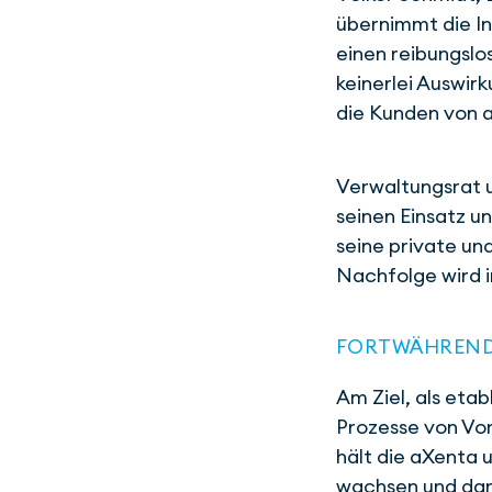
übernimmt die I
einen reibungslo
keinerlei Auswir
die Kunden von 
Verwaltungsrat 
seinen Einsatz u
seine private und
Nachfolge wird i
FORT­WÄH­REND
Am Ziel, als eta
Prozesse von Vor
hält die aXenta
wach­sen und da­m