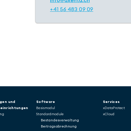
info​@axenta.ch
+41 56 483 09 09
gen und
Software
Services
einrichtungen
Basismodul
xDataProtect
ung
Standardmodule
xCloud
Bestandesverwaltung
Beitragsabrechnung