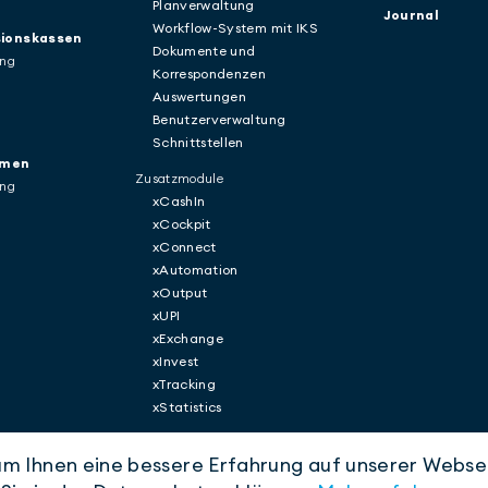
Planverwaltung
Journal
Workflow-System mit IKS
ionskassen
Dokumente und
ung
Korrespondenzen
Auswertungen
Benutzerverwaltung
Schnittstellen
rmen
Zusatzmodule
ung
xCashIn
xCockpit
xConnect
xAutomation
xOutput
xUPI
xExchange
xInvest
xTracking
xStatistics
 Ihnen eine bessere Erfahrung auf unserer Webse