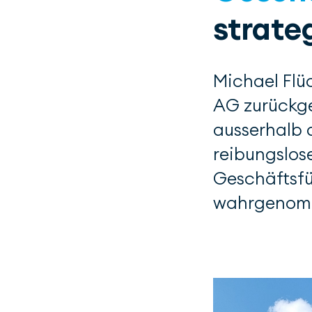
strate
Michael Flüc
AG zurückge
ausserhalb 
reibungslos
Geschäftsfü
wahrgenom